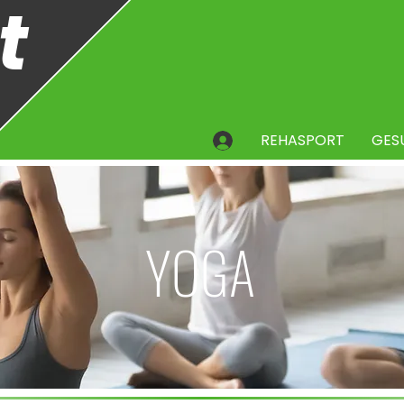
t
REHASPORT
GES
YOGA