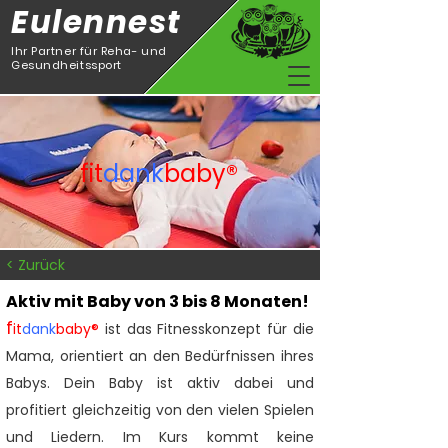
Eulennest
Ihr Partner für Reha- und
Gesundheitssport
fit
dank
baby
®
< Zurück
Aktiv mit Baby von 3 bis 8 Monaten!
f
it
dank
baby®
ist das Fitnesskonzept für die
Mama, orientiert an den Bedürfnissen
ihres
Babys. Dein Baby ist aktiv dabei und
profitiert gleichzeitig von den vielen Spielen
und Liedern. Im Kurs kommt keine