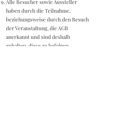
Alle Besucher sowie Aussteller
haben durch die Teilnahme,
beziehungsweise durch den Besuch
der Veranstaltung, die AGB
anerkannt und sind deshalb
gehalten, diese zu befolgen.
Die Ordnungskräfte sind
ausdrücklich durch die
Veranstaltungsleitung befugt
sicherzustellen, dass ein
reibungsloser Ablauf der gesamten
Veranstaltung gewährleistet ist und
haben das Recht, grobe Verstöße
durch Platzverweis, oder
gegebenenfalls durch Hausverbot
zu ahnden.