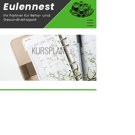
Eulennest
Ihr Partner für Reha- und
Gesundheitssport
KURSPLAN
Datenschutz
| Impressum
|
Kontakt
Landkreis Ludwigslust - Parchim
Copyright © 2025 - Gesundheitszentrum Eulennest